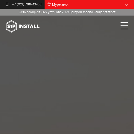
Мурманск
+7 (921) 708-43-00
Сеть официальных установочных центров завода Стандартпласт
Барнаул
Белгород
Брянск
Иваново
Калининград
Москва
Новочебоксарск
Пермь
Самара
Санкт-
Петербург